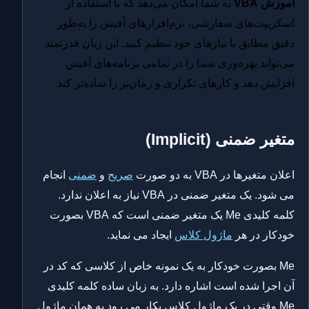
آموزش VBA
به شما امکان می‌دهد که با استفاده از
اسکریپت‌های سفارشی، نرم‌افزارهای آفیس را به‌طور
دقیق مطابق با نیازهای خود تنظیم کنید. این زبان قدرتمند
می‌تواند بهره‌وری شما را در تمامی برنامه‌های آفیس
افزایش دهد و کارهای تکراری و زمان‌بر را ساده‌تر کند.
متغیر ضمنی (Implicit)
اعلان متغیرها در VBA به دو صورت
صریح
و
ضمنی
انجام
می شود. یک متغیر ضمنی در VBA نیاز به اعلان ندارد.
کلمه کلیدی Me یک متغیر ضمنی است که VBA بصورت
خودکار در هر
ماژول کلاس
ایجاد می نماید.
Me بصورت خودکار به یک نمونه خاص از کلاسی که کد در
آن اجرا شده است اشاره دارد. به زبان ساده کلمه کلیدی
Me وقتی در یک ماژول کلاس بکار می رود به همان ماژول