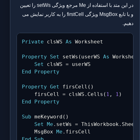
در این متد با استفاده از Me مرجع ویژگی setWs را تعیین
و با تابع MsgBox ویژگی firstCell را به کاربر نمایش می
دهیم.
Private
 clsWS 
As
 Worksheet

Property
Set
 setWs
(
userWS 
As
 Workshee
Set
 clsWS 
=
End
Property
Property
Get
 firsCell
(
)
    firsCell 
=
 clsWS
.
Cells
(
1
,
1
)
End
Property
Sub
 meKeyword
(
)
Set
Me
.
setWs 
=
 ThisWorkbook
.
Sheet
    MsgBox 
Me
.
End
Sub