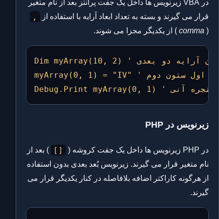
در VBA زیرنویس ها داخل یک جفت پرانتز بعد از نام متغیر
,
قرار می گیرند و بسته به تعداد ابعاد آرایه با استفاده از
(
comma
) از یکدیگر مجزا می شوند.
Dim myArray(10, 2) ' اعلان آرایه دو بعدی

myArray(0, 1) = "IV" ' تعیین مقدار عنصر سطر اول ستون دوم

زیرنویس در PHP
[]
در PHP زیرنویس ها داخل یک جفت کروشه (
) بعد از
نام متغیر قرار می گیرند. زیرنویس بُعد بعدی بدون استفاده
از هرگونه کاراکتر اضافه بلافاصله در کنار یکدیگر قرار می
گیرند.