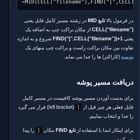
=MID(CELL("filename"),FIND("[",CELL("
در فرمول بالا
تابع MID
در رشته مسیر کامل فایل یعنی
CELL(“filename”)
از مکان براکت چپ به اضافه یک
یعنی
FIND(“[“,CELL(“filename”))+1
شروع و به اندازه
تفاوت بین مکان براکت راست و براکت چپ منهای یک
نویسه
(کاراکتر) ها را جدا می نماید.
دریافت مسیر پوشه
برای بدست آوردن مسیر پوشه کافیست در مسیر کامل
[
فایل فعلی هر چیز قبل از
(left bracket) قرار می گیرد
را جدا و انتخاب نماییم.
[
برای اینکار ابتدا با استفاده از
تابع FIND
مکان
را پیدا
می کنیم.