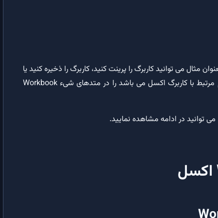
دستور Option Base |‌تعیین کران پایین پیش فرض برای زیرنویس های آرایه
دستور Select Case: ساده‌سازی شروط در VBA
پروژه های VBA
ان مثال می توانید کاربرگ را پرینت کنید، کاربرگ را ذخیره کنید یا
کاربرگ را ببندید. مایکروسافت کلیه عملیاتی را که بصورت مستقیم مرتبط با کاربرگ اکسل می باشد را در متدهای شیء Workbook
ایجاد فایل txt با VBA | کاربرد عملی آرایه دوبعدی و حلقه ها در VBA
شمارش سلول ها در اکسل ‍| اجرای وظیفه ۲ – پروژه ۱