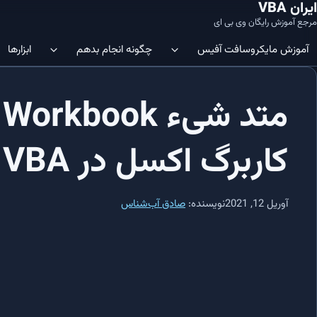
ایران VBA
مرجع آموزش رایگان وی بی ای
آموزش‌ مایکروسافت آفیس
چگونه انجام بدهم
ابزارها
م
ویرایشگر VBA | چگونه ویرایشگر کد
آموزش SQL در Microsoft Access: شروعی آسان
نمایم؟
کاربرگ اکسل در VBA
آموزش SQL در Microsoft Access: ساختار جدول‌ها و نحوه ایجاد آن‌ها
در اکسل فعال نمایم؟
آموزش SQL در Microsoft Access: ایجاد/افزودن داده‌ها در جداول
Immediate Window 
VBE باز نمایم؟
آوریل 12, 2021
نویسنده:
صادق آب‌شناس
آموزش SQL در Microsoft Access: کلید اصلی (Primary Key)
افزودن متغیر به رشته | چگونه متغیر را 
اضافه نمایم؟
آموزش SQL در Microsoft Access: ایندکس‌ها و مدیریت آن‌ها
تکرار روی سلول ها | چگونه در اکسل 
آموزش SQL در Microsoft Access: دستور SELECT و اجزاء مختلف آن
اطلاعات را شمارش کنم؟
ماکرو در اکسل | چگونه در اکسل ماکرو ایج
آموزش SQL در Microsoft Access: کاربرد جزء WHERE در SQL