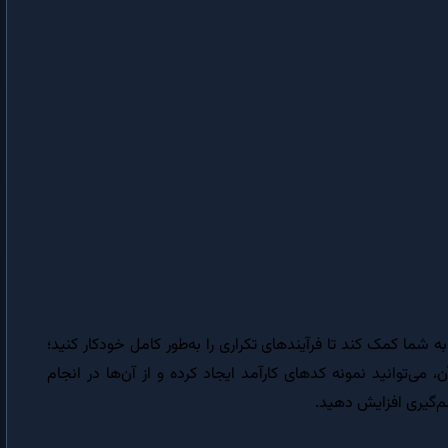
روال Property Get در VBA | کاربرد روال Property Get در شیءگرایی
Me در VBA | کاربرد کلمه کلیدی Me در VBA و برنامه نویسی شیءگرا
ماکرونویسی در اکسل
ماکرونویسی در اکسل | برنامه نویسی در اکسل با VBA
پروژه VBA در اکسل | قسمت های مختلف یک پروژه VBA در اکسل
اشیاء‌ اکسل در VBA | موارد کاربرد اشیاء‌ اکسل در ماکرونویسی
ماکرونویسی در ماژول | آموزش نوشتن ماکرو در ماژول یا Module در اکسل
شیء Workbook اکسل | انجام عملیات روی کاربرگ اکسل با استفاده از ماکرو
 دستورات VBA در اکسل می‌تواند به شما کمک کند تا فرآیندهای تکراری را به‌طور کامل خودکار کنید؛
 می‌توانید نمونه کدهای کارآمد ایجاد کرده و از آن‌ها در انجام
رخدادهای شیء Workbook | کنترل رویدادهای کاربرگ اکسل با ماکرو
شم‌گیری افزایش دهید.
ایجاد رخداد Workbook | کنترل عملیات کاربر در کاربرگ با VBA