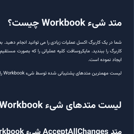
متد شیء Workbook چیست؟
شما در یک کاربرگ اکسل عملیات زیادی را می توانید انجام دهید. بعنو
ایجاد نموده است.
لیست مهمترین متدهای پشتیبانی شده توسط شیء Workbook را می توانید در ادامه مشاهده نمایید.
لیست متدهای شیء Workbook اکسل
متد
AcceptAllChanges
شیء Workbook