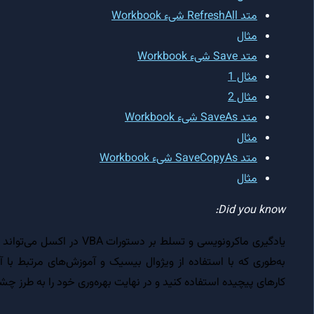
متد RefreshAll شیء Workbook
مثال
متد Save شیء Workbook
مثال 1
مثال 2
متد SaveAs شیء Workbook
مثال
متد SaveCopyAs شیء Workbook
مثال
Did you know:
یادگیری ماکرونویسی و تسلط بر
به‌طوری که با استفاده از ویژوال بیسیک و آموزش‌های مرتبط با آن،
کارهای پیچیده استفاده کنید و در نهایت بهره‌وری خود را به طرز چ