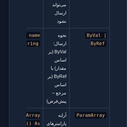
می‌تواند
ارسال
نشود
ByVal name
ByVal |
نحوه
As String
ByRef
ارسال:
ByVal (بر
اساس
مقدار) یا
ByRef (بر
اساس
مرجع –
پیش‌فرض)
ParamArray
ParamArray
آرایه
args() As
پارامترهای