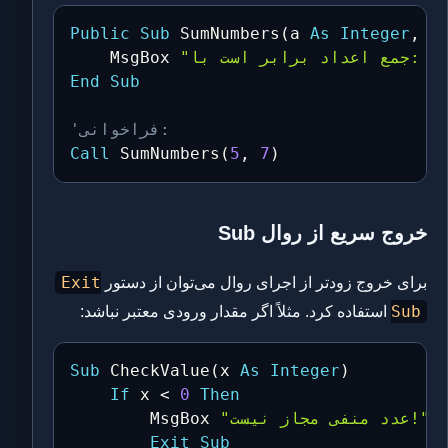
Public
Sub
 SumNumbers
(
a 
As
Integer
,
 b
"جمع اعداد برابر است با: "
    MsgBox 
End
Sub
'فراخوانی:
Call
 SumNumbers
(
5
,
7
)
خروج سریع از روال Sub
Exit
برای خروج زودتر از اجرای روال می‌توان از دستور
Sub
استفاده کرد. مثلاً اگر مقدار ورودی معتبر نباشد:
Sub
 CheckValue
(
x 
As
Integer
)
If
 x 
<
0
Then
"عدد منفی مجاز نیست!"
        MsgBox 
Exit
Sub