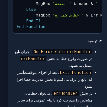
&
 name 
&
"صفحه '"
        MsgBox 
Else
Nu
.
 Err
&
"خطای شماره "
        MsgBox 
End
If
End
Function
📌 توضیح:
On Error GoTo errHandler
: اجرای تابع
errHandler
در صورت وقوع خطا به بخش
منتقل می‌شود.
Exit Function
: بعد از اجرای موفقیت‌آمیز
کد، تابع را ترک می‌کنیم تا بخش مدیریت خطا اجرا
نشود.
errHandler
در بخش
، می‌توان خطاهای
مشخص را مدیریت کرد یا پیام عمومی برای سایر