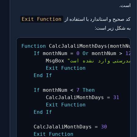
است.
Exit Function
کد صحیح و استاندارد با استفاده از
به شکل زیر است:
Function
 CalcJalaliMonthDays
(
monthNum
If
 monthNum 
=
0
Or
 monthNum 
>
12
        MsgBox 
Exit
Function
End
If
If
 monthNum 
<
7
Then
        CalcJalaliMonthDays 
=
31
Exit
Function
End
If
    CalcJalaliMonthDays 
=
30
Exit
Function