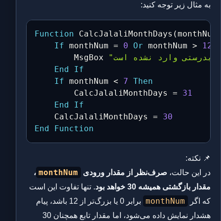
به مثال زیر توجه کنید:
Function
 CalcJalaliMonthDays
(
monthNum
If
 monthNum 
=
0
Or
 monthNum 
>
12
        MsgBox 
End
If
If
 monthNum 
<
7
Then
        CalcJalaliMonthDays 
=
31
End
If
    CalcJalaliMonthDays 
=
30
End
Function
📌 نکته:
monthNum
در این حالت،
صرف‌نظر از مقدار ورودی
،
مقدار بازگشتی همیشه 30 خواهد بود
. تنها تفاوت این است
monthNum
که اگر
برابر 0 یا بزرگ‌تر از 12 باشد، پیام
هشدار نمایش داده می‌شود، اما مقدار تابع همچنان 30