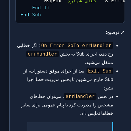
Nu
.
 Err
&
"خطای شماره "
        MsgBox 
End
If
End
Sub
📌 توضیح:
On Error GoTo errHandler
: اگر خطایی
errHandler
رخ دهد، اجرای Sub به بخش
منتقل می‌شود.
Exit Sub
: بعد از اجرای موفق دستورات، از
Sub خارج می‌شویم تا بخش مدیریت خطا اجرا
نشود.
errHandler
در بخش
، می‌توان خطاهای
مشخص را مدیریت کرد یا پیام عمومی برای سایر
خطاها نمایش داد.