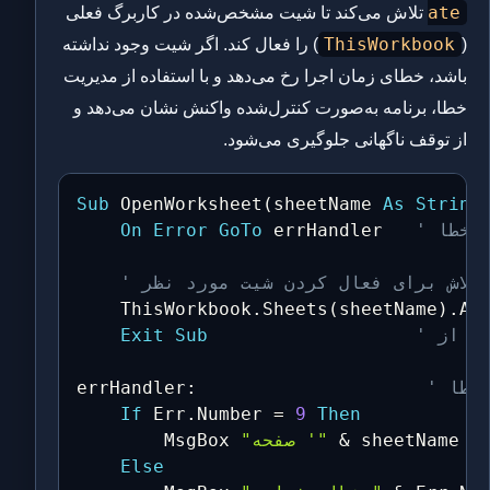
ate
تلاش می‌کند تا شیت مشخص‌شده در کاربرگ فعلی
ThisWorkbook
(
) را فعال کند. اگر شیت وجود نداشته
باشد، خطای زمان اجرا رخ می‌دهد و با استفاده از مدیریت
خطا، برنامه به‌صورت کنترل‌شده واکنش نشان می‌دهد و
از توقف ناگهانی جلوگیری می‌شود.
Sub
 OpenWorksheet
(
sheetName 
As
String
On
Error
GoTo
 errHandler   
' تلاش برای فعال کردن شیت مورد نظر
    ThisWorkbook
.
Sheets
(
sheetName
)
.
Act
Exit
Sub
 خطا
:
errHandler
If
 Err
.
Number 
=
9
Then
&
 sheetName 
&
"صفحه '"
        MsgBox 
Else