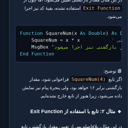
Exit Function
استفاده نشده، بقیهٔ کد نیز اجرا
می‌شود.
Function
 SquareNum
(
x 
As
Double
)
As
Do
گشتی
 x           
*
 x 
=
    SquareNum 
    MsgBox 
End
Function
📘 توضیح:
SquareNum(4)
اگر تابع
فراخوانی شود، مقدار
بازگشتی برابر ۱۶ خواهد بود، ولی پنجرهٔ پیام نیز نمایش
داده می‌شود، زیرا هنوز از تابع خارج نشده‌ایم.
🔹 مثال ۲: تابع با استفاده از Exit Function
در این مثال، بلافاصله پس از تعیین مقدار بازگشتی، تابع