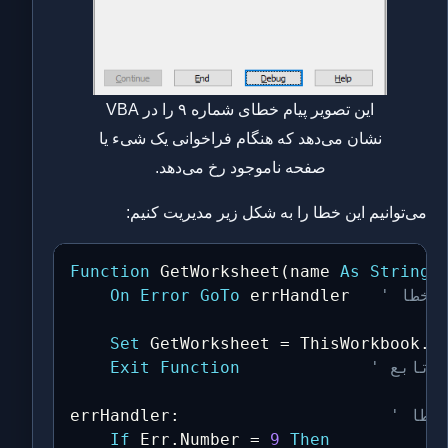
این تصویر پیام خطای شماره ۹ را در VBA
نشان می‌دهد که هنگام فراخوانی یک شیء یا
صفحه ناموجود رخ می‌دهد.
می‌توانیم این خطا را به شکل زیر مدیریت کنیم:
Function
 GetWorksheet
(
name 
As
String
)
On
Error
GoTo
 errHandler   
Set
 GetWorksheet 
=
 ThisWorkbook
.
S
Exit
Function
 خطا
:
errHandler
If
 Err
.
Number 
=
9
Then