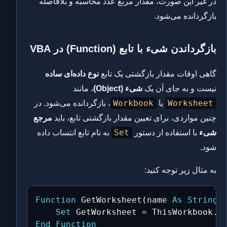
در غیر این صورت، مقدار مربع عدد محاسبه و بلافاصله
بازگردانده می‌شود.
بازگرداندن شیء با تابع (Function) در VBA
گاهی اوقات مقدار بازگشتی یک تابع
نوع داده‌ای ساده
نیست و به جای آن یک
شیء (Object)
، مانند
Workbook
Worksheet
یا
، بازگردانده می‌شود. در
چنین مواردی، برای تعیین مقدار بازگشتی تابع، باید
مرجع
Set
شیء
با استفاده از دستور
به نام تابع انتساب داده
شود.
به مثال زیر توجه کنید:
Function
 GetWorksheet
(
name 
As
String
)
Set
 GetWorksheet 
=
 ThisWorkbook
.
S
End
Function