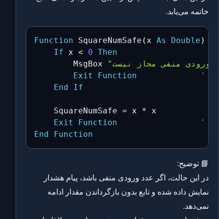
خاتمه می‌یابد.
Function
 SquareNumSafe
(
x 
As
Double
)
A
If
 x 
<
0
Then
ودی منفی مجاز نیست!"
        MsgBox 
ع
Function
Exit
End
If
    SquareNumSafe 
=
 x 
*
 x

ی
Function
Exit
End
Function
📘 توضیح:
در این حالت، اگر عدد ورودی منفی باشد، پیام هشدار
نمایش داده شده و تابع بدون بازگرداندن مقدار ادامه
نمی‌دهد.