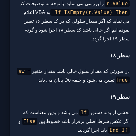
r.Value
را بررسی می نماید. با توجه به توضیحات کد
If IsEmpty(r.Value) Then
به VBA اعلام
می نماید که اگر مقدار سلولی که در کد سطر ۱۶ تعیین
نموده ایم اگر خالی باشد کد سطر ۱۸ اجرا شود و گرنه
سطر ۱۹ اجرا گردد.
سطر ۱۸
sw =
در صورتی که مقدار سلول خالی باشد مقدار متغیر
True
تعیین می شود و حلقه Do پایان می یابد.
سطر ۱۹
If
بخشی از بدنه دستور
می باشد و بدین معناست که
Else
اگر عکس شرط اصلی برقرار باشد خطوط بین
و
End If
باید اجرا گردند.