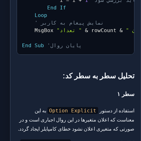
 بايد بررسي شود
1
+
 i 
=
			i 
End
If
Loop
' نمایش پیغام به کاربر
&
 rowCount 
&
"تعداد "
	MsgBox 
'پايان روال
Sub
End
تحلیل سطر به سطر کد:
سطر ۱
Option Explicit
استفاده از دستور
به این
معناست که اعلان متغیرها در این روال اجباری است و در
صورتی که متغیری اعلان نشود خطای کامپایلر ایجاد گردد.