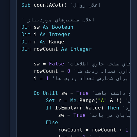
'اعلان روال
)
(
 countACol
Sub
' اعلان متغيرهاي موردنياز
Dim
 sw 
As
Boolean
Dim
 i 
As
Integer
Dim
 r 
As
Dim
 rowCount 
As
Integer
 هاي صفحه حاوي اطلاعات
False
=
	sw 
گهداري تعداد رديف ها
0
=
	rowCount 
دي براي شمارش تعداد رديف ها
1
=
	i 
حيح داشته باشد
True
=
 sw 
Until
Do
سي
)
 i
&
"A"
(
Range
.
Me
=
 r 
Set
ارد
Then
)
Value
.
r
(
 IsEmpty
If
ه پايان مي يابد
True
=
			sw 
Else
			rowCount 
=
 rowCount 
+
1