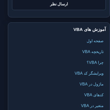
آموزش های VBA
صفحه اول
تاریخچه VBA
چرا VBA؟
ویرایشگر کد VBA
ماژول در VBA
کدهای VBA
متغیر در VBA