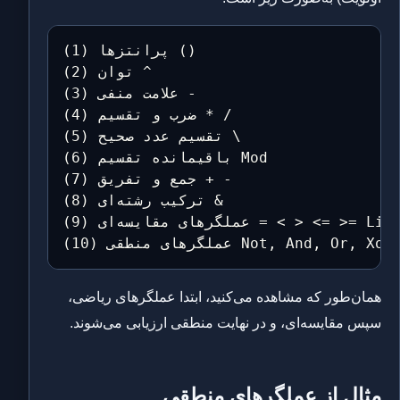
(1) پرانتزها ()

(2) توان ^

(3) علامت منفی -

(4) ضرب و تقسیم * /

(5) تقسیم عدد صحیح \

(6) باقیمانده تقسیم Mod

(7) جمع و تفریق + -

(8) ترکیب رشته‌ای &

(9) عملگرهای مقایسه‌ای = < > <= >= Like Is

طقی Not, And, Or, Xor, Eqv, Imp
همان‌طور که مشاهده می‌کنید، ابتدا عملگرهای ریاضی،
سپس مقایسه‌ای، و در نهایت منطقی ارزیابی می‌شوند.
مثال از عملگرهای منطقی