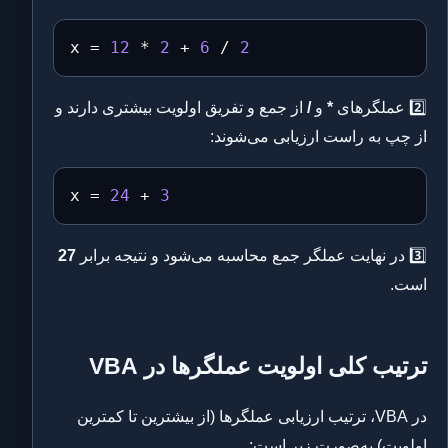
x 
=
12
*
2
+
6
/
2
2️⃣ عملگرهای
*
و
/
از جمع و تفریق اولویت بیشتری دارند و
از چپ به راست ارزیابی می‌شوند:
x 
=
24
+
3
3️⃣ در نهایت عملگر جمع محاسبه می‌شود و نتیجه برابر
27
است.
ترتیب کلی اولویت عملگرها در VBA
در VBA، ترتیب ارزیابی عملگرها (از بیشترین تا کمترین
اولویت) به‌صورت زیر است: