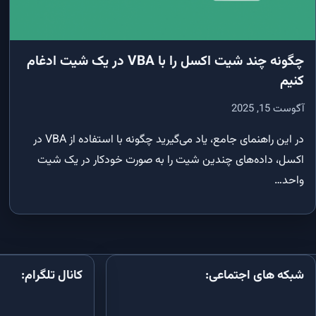
نمایم؟
آموزش SQL: ارتباط بین جداول و کلید خارجی (Foreign Key)
اکسس و اکسل
آموزش SQL در Microsoft Access: انواع ارتباط بین جداول و ایجاد رابطه
چگونه چند شیت اکسل را با VBA در یک شیت ادغام
چندبه‌چند با جدول واسط
چگونه چند 
کنیم
کنیم
آموزش SQL در Microsoft Access: انواع JOIN (Inner, Left, Right) و اتصال
چند جدول
چگونه داده‌ها 
آگوست 15, 2025
کنیم؟
ویرایش و حذف داده‌ها در SQL اکسس با VBA
در این راهنمای جامع، یاد می‌گیرید چگونه با استفاده از VBA در
چگونه فایل اکسل را با VBA به PDF تبدیل کنیم؟
اکسل، داده‌های چندین شیت را به صورت خودکار در یک شیت
آموزش جامع تبدیل تاریخ شمسی به میلا
واحد…
VBA
چگونه در VBA به داده‌های یک ف
پیدا کنیم؟
شبکه های اجتماعی:
کانال تلگرام: