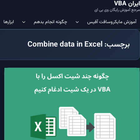
ایران VBA
مرجع آموزش رایگان وی بی ای
آموزش‌ مایکروسافت آفیس
چگونه انجام بدهم
ابزارها
برچسب: Combine data in Excel
ویرایشگر VBA | چگونه ویرایشگر کد
آموزش SQL در Microsoft Access: شروعی آسان
نمایم؟
آموزش SQL در Microsoft Access: ساختار جدول‌ها و نحوه ایجاد آن‌ها
در اکسل فعال نمایم؟
آموزش SQL در Microsoft Access: ایجاد/افزودن داده‌ها در جداول
Immediate Window 
VBE باز نمایم؟
آموزش SQL در Microsoft Access: کلید اصلی (Primary Key)
افزودن متغیر به رشته | چگونه متغیر را 
اضافه نمایم؟
آموزش SQL در Microsoft Access: ایندکس‌ها و مدیریت آن‌ها
تکرار روی سلول ها | چگونه در اکسل 
آموزش SQL در Microsoft Access: دستور SELECT و اجزاء مختلف آن
اطلاعات را شمارش کنم؟
ماکرو در اکسل | چگونه در اکسل ماکرو ایج
آموزش SQL در Microsoft Access: کاربرد جزء WHERE در SQL