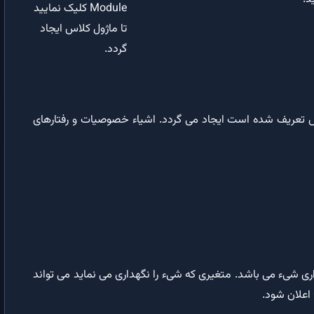
Module کلیک نمایید
تا ماژول کلاس ایجاد
رخداد Calculate کاربرگ (اکسل)
گردد.
رخداد Change کاربرگ (اکسل)
دستور پرینت در اکسل با استفاده از VBA
اس تعریف شده است ایجاد می گردد. اشیاء خصوصیات و رفتارهای
تنظیمات صفحه چاپ در اکسل با استفاده از VBA
آموزش تبدیل تاریخ شمسی و میلادی و محاسبه اختلاف تاریخ‌ها با استفاده از
اکسل و VBA
واژه نامه IV
واژه نامه IV | فهرست واژگان تخصصی بکاررفته در ایران VBA
مرجع VBA
اعلان یک متغیر برای نگهداری شیء می باشد. متغیری که شیء را نگهداری می نماید می تواند
انواع داده در VBA