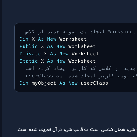
دستور Option Base |‌تعیین کران پایین پیش فرض برای زیرنویس های آرایه
دستور Select Case: ساده‌سازی شروط در VBA
پروژه های VBA
Dim
 X 
As
New
Public
 X 
As
New
ایجاد فایل txt با VBA | کاربرد عملی آرایه دوبعدی و حلقه ها در VBA
Private
 X 
As
New
Static
 X 
As
New
شمارش سلول ها در اکسل ‍| اجرای وظیفه ۲ – پروژه ۱
ء جدید از کلاسی که کاربر ایجاد کرده است
اس است که توسط کاربر ایجاد شده است
Dim
 myObject 
As
New
 userClass
ک شیء همان کلاسی است که قالب شیء در آن تعریف شده است.