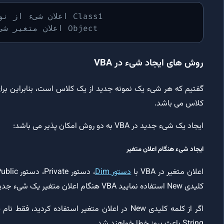
' اعلان شیء از نوع کلاسی با نام Class1
' اعلان متغیر شیء با نوع داده Object
روش های ایجاد شیء در VBA
گفتیم که هر شیء یک نمونه جدید از یک کلاس است، بنابراین برای
کلاس می باشد.
ایجاد یک شیء جدید در VBA به دو روش امکان پذیر می باشد:
ایجاد شیء هنگام اعلان متغیر
اعلان متغیر در VBA با
دستور Dim
، دستور Private، دستور Public یا
کلیدی New استفاده نمایید VBA هنگام اعلان متغیر یک شیء جدید از یک کلاس ایجاد خواهد کرد.
اگر از کلمه کلیدی New در اعلان متغیر استفاده کردید، فقط نام یک کلاس باید پس از New قرار گیرد. سایر
String باعث بروز خطا خواهند شد.