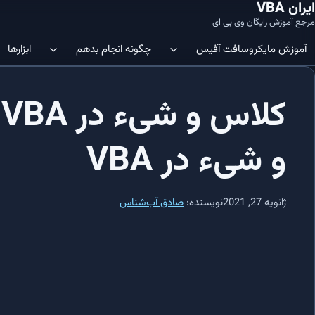
ایران VBA
مرجع آموزش رایگان وی بی ای
آموزش‌ مایکروسافت آفیس
چگونه انجام بدهم
ابزارها
ک
ویرایشگر VBA | چگونه ویرایشگر کد
آموزش SQL در Microsoft Access: شروعی آسان
نمایم؟
و شیء در VBA
آموزش SQL در Microsoft Access: ساختار جدول‌ها و نحوه ایجاد آن‌ها
در اکسل فعال نمایم؟
آموزش SQL در Microsoft Access: ایجاد/افزودن داده‌ها در جداول
Immediate Window 
VBE باز نمایم؟
ژانویه 27, 2021
نویسنده:
صادق آب‌شناس
آموزش SQL در Microsoft Access: کلید اصلی (Primary Key)
افزودن متغیر به رشته | چگونه متغیر را 
اضافه نمایم؟
آموزش SQL در Microsoft Access: ایندکس‌ها و مدیریت آن‌ها
تکرار روی سلول ها | چگونه در اکسل 
آموزش SQL در Microsoft Access: دستور SELECT و اجزاء مختلف آن
اطلاعات را شمارش کنم؟
ماکرو در اکسل | چگونه در اکسل ماکرو ایج
آموزش SQL در Microsoft Access: کاربرد جزء WHERE در SQL