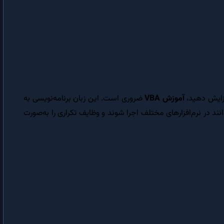
اولین برنامه VBA | آموخته‌هایتان را بصورت عملی آزمون نمایید
دستور IF | اجرای مشروط کد با استفاده از عبارت های شرطی و منطقی
حلقه در VBA | ایجاد حلقه برای تکرار دستورات در ویژوال بیسیک
آرایه در VBA | آرایه ها و کاربرد آن ها در برنامه نویسی
برنامه نویسی رویه ای در VBA | محاسبه مالیات حقوق با VBA
افزایش دهید،
آموزش VBA
ضروری است. این زبان برنامه‌نویسی به
نند در نرم‌افزارهای مختلف اجرا شوند و وظایف تکراری را به‌صورت
برنامه نویسی شیءگرا (OOP) | مقدمه ای بر روش برنامه نویسی شیءگرا
کلاس و شیء در VBA | مراحل ایجاد کلاس و شیء در VBA
خواص کلاس در VBA | ایجاد خواص کلاس با استفاده از اعلان متغیر در VBA
روال Property Let در VBA | شیءگرایی و کپسوله سازی داده ها در VBA
روال Property Set در VBA | کاربرد روال Property Set در شیءگرایی