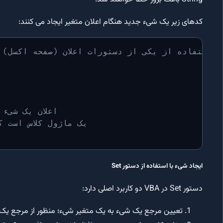
کدهای زیر یک شیء جدید هنگام اعلان متغیر ایجاد می کنند:
یجاد یک نمونه جدید از کلاس Worksheet (صفحه اکسل) با استفاده از یکی از دستورات اعلان
' اعلان یک شی
' userClass یک ماژول کل
ایجاد شیء با استفاده از دستور Set
دستور Set در VBA دو کاربرد اصلی دارد:
تعیین مرجع یک شیء به یک متغیر شیء؛ منظور از مرجع ی