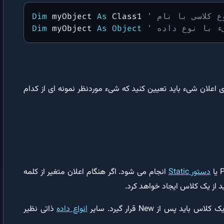
انواع داده در VBA (با جدول محدوده مقادیر و پیشوند نام‌گذاری متغیرها)
Dim
 myObject 
As
 Class1 
Dim
 myObject 
As
Object
توابع داخلی VBA
عملگرهای VBA
عملگر Like: مقایسه و تطبیق رشته ها با یکدیگر در VBA
 اعلان شیء باید تعیین کنید که شیء موردنظر نمونه ای از کدام
ترتیب عملگرها | قواعد مربوط به اولویت عملگرها در VBA
دستورات VBA
دستور Option Explicit | نحوه اعلان متغیرها در ویژوال بیسیک
دستور Dim: اعلان متغیرها و اختصاص فضای حافظه
دستور Static
انجام می شود. اگر هنگام اعلان متغیر از کلمه
دستور Static | اعلان متغیر استاتیک درون روال در ویژوال بیسیک
انواع داده
ذاتی نظیر
دستور ReDim | تغییر اندازه و ابعاد آرایه پویا در ویژوال بیسیک