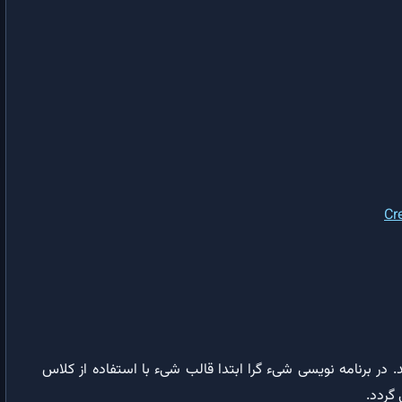
روال Property Get در VBA | کاربرد روال Property Get در شیءگرایی
Me در VBA | کاربرد کلمه کلیدی Me در VBA و برنامه نویسی شیءگرا
ماکرونویسی در اکسل
ماکرونویسی در اکسل | برنامه نویسی در اکسل با VBA
پروژه VBA در اکسل | قسمت های مختلف یک پروژه VBA در اکسل
اشیاء‌ اکسل در VBA | موارد کاربرد اشیاء‌ اکسل در ماکرونویسی
ماکرونویسی در ماژول | آموزش نوشتن ماکرو در ماژول یا Module در اکسل
شیء Workbook اکسل | انجام عملیات روی کاربرگ اکسل با استفاده از ماکرو
رخدادهای شیء Workbook | کنترل رویدادهای کاربرگ اکسل با ماکرو
 شیء در برنامه نویسی شیء گرا (OOP) می باشد. در برنامه نویسی شیء گرا ابتدا قالب شیء با استفاده از کلاس
ایجاد رخداد Workbook | کنترل عملیات کاربر در کاربرگ با VBA
گردد.