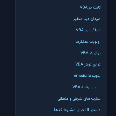
ثابت در VBA
راهنمای حرفه‌ای لینک‌کردن فایل‌های اکسل برای گزارش‌های مالی
میدان دید متغیر
کتابخانه توابع اکسل
عملگرهای VBA
فهرست توابع اکسل
اولویت عملگرها
تابع IF اکسل | مقایسه منطقی با استفاده از تابع IF در اکسل
روال در VBA
تابع And اکسل | بررسی وجود چند شرط با همدیگر در اکسل
توابع توکار VBA
تابع OR اکسل | بررسی وجود حداقل یک شرط از چند شرط در اکسل
پنجره Immediate
تابع NOT اکسل | عکس نمودن نتیجه یک عبارت شرطی در اکسل
اولین برنامه VBA
تابع Concat اکسل | جمع کردن کلمات و رشته ها در اکسل
عبارت های شرطی و منطقی
تابع EXACT اکسل | پیدا کردن کلمات شبیه هم در اکسل
دستور If اجرای مشروط کدها
تابع FIND اکسل | پیدا کردن مکان اولین کلمه مشابه در یک سلول اکسل