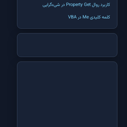
تابع SEARCH اکسل | پیدا کردن مکان اولین کلمه مشابه در یک سلول اکسل
کاربرد روال Property Get در شیءگرایی
تابع TEXTJOIN اکسل | وصل کردن دو یا چند متن یا سلول در اکسل
کلمه کلیدی Me در VBA
تابع ADDRESS اکسل | تبدیل شماره سطر و ستون یک سلول به آدرس در
اکسل
تابع CHOOSE اکسل | انتخاب یکی از گزینه ها با استفاده از ترتیب آنها در
اکسل
تابع COLUMN اکسل | بدست آوردن شماره ستون یک سلول در اکسل
تابع COLUMNS اکسل | بدست آوردن تعداد ستون های یک محدوده یا آرایه در
اکسل
تابع HLOOKUP اکسل | جستجو در یک جدول بر اساس ردیف عنوان در اکسل
تابع HYPERLINK اکسل | ایجاد لینک به یک سلول یا فایل در اکسل
تابع INDEX اکسل | پیدا کردن داده ها در یک جدول با استفاده از شماره سطر
و ستون