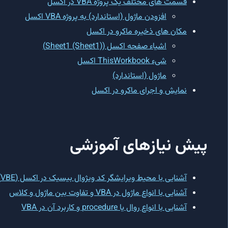
قسمت های مختلف یک پروژه VBA در اکسل
افزودن ماژول (استاندارد) به پروژه VBA اکسل
مکان های ذخیره ماکرو در اکسل
اشیاء صفحه اکسل (Sheet1 (Sheet1))
شیء ThisWorkbook اکسل
ماژول (استاندارد)
نمایش و اجرای ماکرو در اکسل
پیش نیازهای آموزشی
آشنایی با محیط ویرایشگر کد ویژوال بیسیک در اکسل (VBE)
آشنایی با انواع ماژول در VBA و تفاوت بین ماژول و کلاس
آشنایی با انواع روال یا procedure و کاربرد آن در VBA