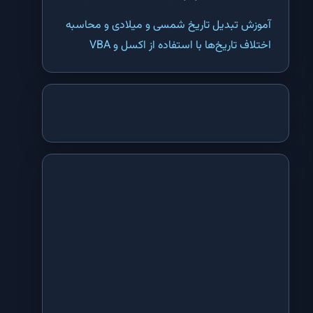
تابع SEARCH اکسل | پیدا کردن مکان اولین کلمه مشابه در یک سلول اکسل
آموزش تبدیل تاریخ شمسی و میلادی و محاسبه
تابع TEXTJOIN اکسل | وصل کردن دو یا چند متن یا سلول در اکسل
اختلاف تاریخ‌ها با استفاده از اکسل و VBA
تابع ADDRESS اکسل | تبدیل شماره سطر و ستون یک سلول به آدرس در
اکسل
تابع CHOOSE اکسل | انتخاب یکی از گزینه ها با استفاده از ترتیب آنها در
اکسل
تابع COLUMN اکسل | بدست آوردن شماره ستون یک سلول در اکسل
تابع COLUMNS اکسل | بدست آوردن تعداد ستون های یک محدوده یا آرایه در
اکسل
تابع HLOOKUP اکسل | جستجو در یک جدول بر اساس ردیف عنوان در اکسل
تابع HYPERLINK اکسل | ایجاد لینک به یک سلول یا فایل در اکسل
تابع INDEX اکسل | پیدا کردن داده ها در یک جدول با استفاده از شماره سطر
و ستون