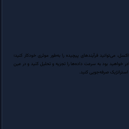
روال Property Get در VBA | کاربرد روال Property Get در شیءگرایی
Me در VBA | کاربرد کلمه کلیدی Me در VBA و برنامه نویسی شیءگرا
ماکرونویسی در اکسل
ماکرونویسی در اکسل | برنامه نویسی در اکسل با VBA
یری آموزش‌های ماکرونویسی و تسلط بر دستورات VBA در اکسل، می‌توانید فرآیندهای پیچیده را به‌طور موثری خودکار کنید؛
پروژه VBA در اکسل | قسمت های مختلف یک پروژه VBA در اکسل
ادر خواهید بود به سرعت داده‌ها را تجزیه و تحلیل کنید و در عین
 استراتژیک صرفه‌جویی کنید.
اشیاء‌ اکسل در VBA | موارد کاربرد اشیاء‌ اکسل در ماکرونویسی
ماکرونویسی در ماژول | آموزش نوشتن ماکرو در ماژول یا Module در اکسل
شیء Workbook اکسل | انجام عملیات روی کاربرگ اکسل با استفاده از ماکرو
رخدادهای شیء Workbook | کنترل رویدادهای کاربرگ اکسل با ماکرو
ایجاد رخداد Workbook | کنترل عملیات کاربر در کاربرگ با VBA