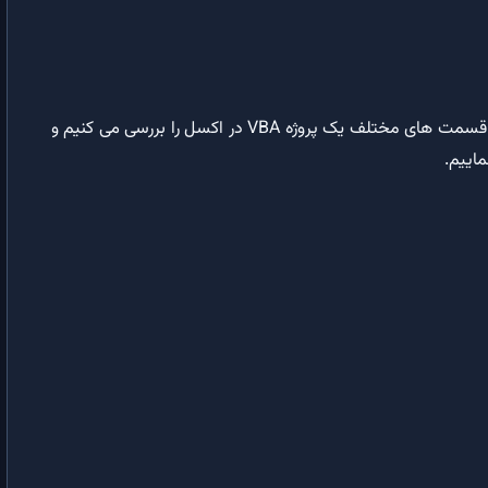
اولین برنامه VBA | آموخته‌هایتان را بصورت عملی آزمون نمایید
دستور IF | اجرای مشروط کد با استفاده از عبارت های شرطی و منطقی
حلقه در VBA | ایجاد حلقه برای تکرار دستورات در ویژوال بیسیک
در این آموزش قسمت های مختلف یک پروژه VBA در اکسل را بررسی می کنیم و
اییم.
آرایه در VBA | آرایه ها و کاربرد آن ها در برنامه نویسی
برنامه نویسی رویه ای در VBA | محاسبه مالیات حقوق با VBA
برنامه نویسی شیءگرا (OOP) | مقدمه ای بر روش برنامه نویسی شیءگرا
کلاس و شیء در VBA | مراحل ایجاد کلاس و شیء در VBA
خواص کلاس در VBA | ایجاد خواص کلاس با استفاده از اعلان متغیر در VBA
روال Property Let در VBA | شیءگرایی و کپسوله سازی داده ها در VBA
روال Property Set در VBA | کاربرد روال Property Set در شیءگرایی