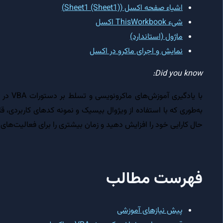
اشیاء صفحه اکسل (Sheet1 (Sheet1))
شیء ThisWorkbook اکسل
ماژول (استاندارد)
نمایش و اجرای ماکرو در اکسل
Did you know:
با یادگ
به‌طوری که با استفاده از ویژوال بیسیک و نمونه کدهای کاربردی، ق
حال کارایی خود را افزایش دهید و زمان بیشتری را برای فعالیت‌های
فهرست مطالب
پیش نیازهای آموزشی