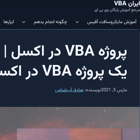
ایران VBA
مرجع آموزش رایگان وی بی ای
آموزش‌ مایکروسافت آفیس
چگونه انجام بدهم
ابزارها
پروژه VBA در 
ویرایشگر VBA | چگونه ویرایشگر کد
آموزش SQL در Microsoft Access: شروعی آسان
نمایم؟
یک پروژه VBA در اکسل
آموزش SQL در Microsoft Access: ساختار جدول‌ها و نحوه ایجاد آن‌ها
در اکسل فعال نمایم؟
آموزش SQL در Microsoft Access: ایجاد/افزودن داده‌ها در جداول
Immediate Window 
VBE باز نمایم؟
مارس 5, 2021
نویسنده:
صادق آب‌شناس
آموزش SQL در Microsoft Access: کلید اصلی (Primary Key)
افزودن متغیر به رشته | چگونه متغیر را 
اضافه نمایم؟
آموزش SQL در Microsoft Access: ایندکس‌ها و مدیریت آن‌ها
تکرار روی سلول ها | چگونه در اکسل 
آموزش SQL در Microsoft Access: دستور SELECT و اجزاء مختلف آن
اطلاعات را شمارش کنم؟
ماکرو در اکسل | چگونه در اکسل ماکرو ایج
آموزش SQL در Microsoft Access: کاربرد جزء WHERE در SQL