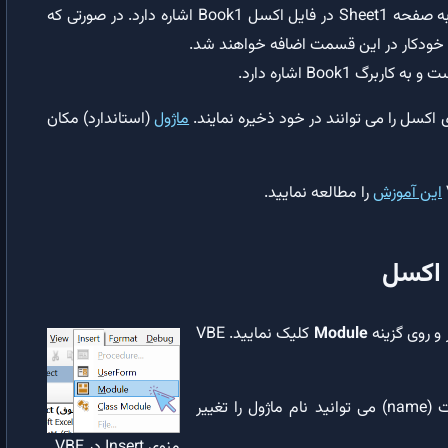
Sheet1 : شیء صفحه اکسل (Excel sheet) است و به صفحه Sheet1 در فایل اکسل Book1 اشاره دارد. در صورتی که
دستور Option Base |‌تعیین کران پایین پیش فرض برای زیرنویس های آرایه
 خودکار در این قسمت اضافه خواهند شد.
دستور Select Case: ساده‌سازی شروط در VBA
ماژول
(استاندارد) مکان
پروژه های VBA
ایجاد فایل txt با VBA | کاربرد عملی آرایه دوبعدی و حلقه ها در VBA
این آموزش
را مطالعه نمایید.
شمارش سلول ها در اکسل ‍| اجرای وظیفه ۲ – پروژه ۱
ز و روی گزینه
Module
کلیک نمایید. VBE
(Properties Window) ویرایشگر VBE در قسمت (name) می توانید نام ماژول را تغییر
منوی Insert در VBE