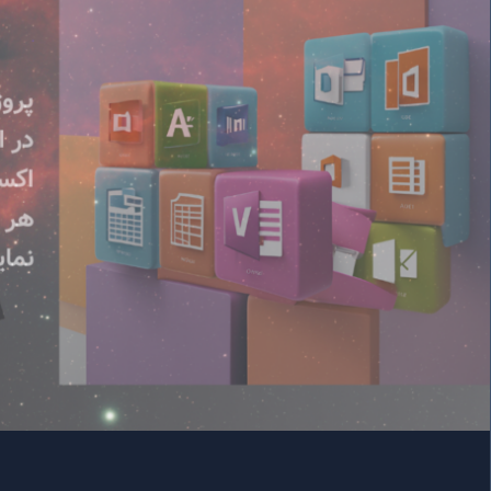
نمایم؟
آموزش SQL: ارتباط بین جداول و کلید خارجی (Foreign Key)
اکسس و اکسل
آموزش SQL در Microsoft Access: انواع ارتباط بین جداول و ایجاد رابطه
چندبه‌چند با جدول واسط
چگونه چند 
کنیم
آموزش SQL در Microsoft Access: انواع JOIN (Inner, Left, Right) و اتصال
چند جدول
چگونه داده‌ها 
کنیم؟
ویرایش و حذف داده‌ها در SQL اکسس با VBA
چگونه فایل اکسل را با VBA به PDF تبدیل کنیم؟
توابع تجمیعی، GROUP BY و HAVING در SQL اکسس
آموزش جامع تبدیل تاریخ شمسی به میلا
VBA
کوئری جدول متقاطع با TRANSFORM و PIVOT در SQL اکسس
چگونه در VBA به داده‌های یک ف
پیدا کنیم؟
کوئری پارامتری در SQL اکسس با QueryDef و VBA
زیرکوئری در SQL اکسس با IN، EXISTS و کوئری همبسته
کوئری UNION و UNION ALL در SQL اکسس