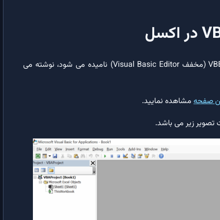
رخداد Calculate کاربرگ (اکسل)
رخداد Change کاربرگ (اکسل)
ماکروها در اکسل در ویرایشگر کد ویژوال بیسیک که به اختصار VBE (مخفف Visual Basic Editor) نامیده می شود، نوشته می
دستور پرینت در اکسل با استفاده از VBA
تنظیمات صفحه چاپ در اکسل با استفاده از VBA
ن صفحه
مشاهده نمایید.
آموزش تبدیل تاریخ شمسی و میلادی و محاسبه اختلاف تاریخ‌ها با استفاده از
اکسل و VBA
واژه نامه IV
واژه نامه IV | فهرست واژگان تخصصی بکاررفته در ایران VBA
مرجع VBA
انواع داده در VBA