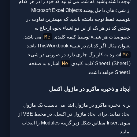
توجه داشته باشید که شما می توانید کد خود را در هر کدام
از شیء های داخل پوشه Microsoft Excel Objects
بنویسید فقط توجه داشته باشید که مهمترین تفاوت در
نوشتن کد در هر یک از این دو اشیاء نحوه ارجاع به
Me
خصوصیات هر شیء توسط کلمه کلیدی
می باشد.
بعنوان مثال اگر کدتان در شیء ThisWorkbook باشد
Me
اشاره به کاربرگ جاری دارد در صورتی در شیء
Me
Sheet1 (Sheet1) کلمه کلیدی
اشاره به صفحه
Sheet1 خواهد داشت.
ایجاد و ذخیره ماکرو در ماژول اکسل
برای ذخیره ماکرو در ماژول ابتدا می بایست یک ماژول
ایجاد نمایید. برای ایجاد ماژول در اکسل، در محیط VBE از
منوی Insert مطابق شکل زیر گزینه Modules را انتخاب
نمایید.