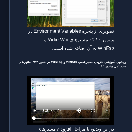
تصویری از پنجره Environment Variables در
ویندوز ۱۰ که مسیرهای Virtio-Win و
WinFsp به آن اضافه شده است.
ویدئوی آموزشی افزودن مسیر نصب virtiofs و WinFsp در متغیر Path متغیرهای
سیستمی ویندوز 10
در این ویدئو، با مراحل افزودن مسیرهای