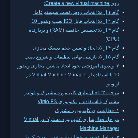
روی Create a new virtual machine:
گام ۱ از ۵: انتخاب روش نصب سیستم‌عامل
گام ۲ از ۵: انتخاب فایل ISO نصب ویندوز 10
گام ۳ از ۵: تخصیص حافظه (RAM) و پردازنده
(CPU)
گام ۴ از ۵: ایجاد و تعیین حجم دیسک مجازی
گام ۵ از ۵: بازبینی نهایی تنظیمات و شروع نصب
۳. ویدیوی آموزشی نحوه ایجاد ماشین مجازی ویندوز
10 با استفاده از Virtual Machine Manager در
اوبونتو:
مرحله ۳: فعال‌سازی کلیپ‌بورد مشترک و فولدر
مشترک با استفاده از تکنولوژی Virtio-FS
۱. فعال‌سازی کلیپ‌بورد مشترک
مراحل فعال‌سازی کلیپ‌بورد مشترک در Virtual
Machine Manager
۲. مراحل تصویری فعال‌سازی فولدر مشترک با