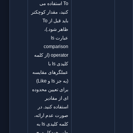
To استفاده می
کنید، مقدار کوچکتر
باید قبل از To
ظاهر شود.)،
عبارت Is
comparison
operator (از کلمه
کلیدی Is با
عملگرهای مقایسه
(به جز Is و Like)
برای تعیین محدوده
ای از مقادیر
استفاده کنید. در
صورت عدم ارائه،
کلمه کلیدی Is به
طور خودکار درج