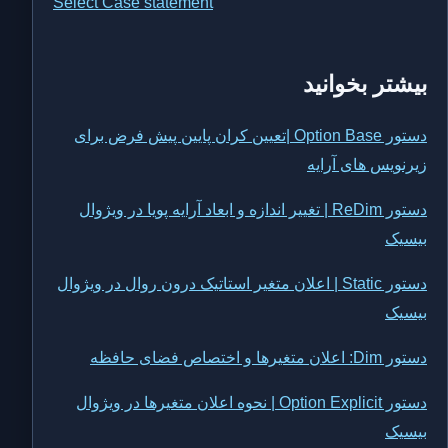
Select Case statement
بیشتر بخوانید
دستور Option Base |‌تعیین کران پایین پیش فرض برای
زیرنویس های آرایه
دستور ReDim | تغییر اندازه و ابعاد آرایه پویا در ویژوال
بیسیک
دستور Static | اعلان متغیر استاتیک درون روال در ویژوال
بیسیک
دستور Dim: اعلان متغیرها و اختصاص فضای حافظه
دستور Option Explicit | نحوه اعلان متغیرها در ویژوال
بیسیک