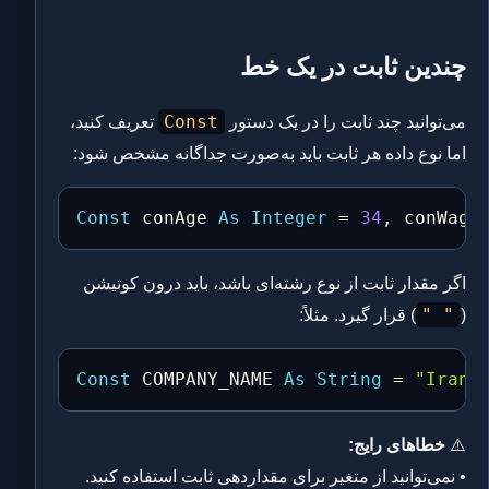
چندین ثابت در یک خط
Const
می‌توانید چند ثابت را در یک دستور
تعریف کنید،
اما نوع داده هر ثابت باید به‌صورت جداگانه مشخص شود:
Const
 conAge 
As
Integer
=
34
,
 conWage
اگر مقدار ثابت از نوع رشته‌ای باشد، باید درون کوتیشن
" "
(
) قرار گیرد. مثلاً:
Const
 COMPANY_NAME 
As
String
=
"IranV
⚠️
خطاهای رایج:
• نمی‌توانید از متغیر برای مقداردهی ثابت استفاده کنید.