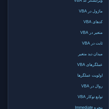
ویرایشگر کد VBA
ماژول در VBA
کدهای VBA
متغیر در VBA
ثابت در VBA
میدان دید متغیر
عملگرهای VBA
اولویت عملگرها
روال در VBA
توابع توکار VBA
پنجره Immediate