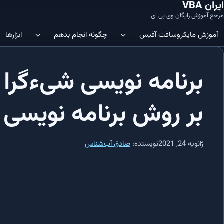
ایران VBA
مرجع آموزش رایگان وی بی ای
آموزش‌ مایکروسافت آفیس
چگونه انجام بدهم
ابزارها
ویرایشگر VBA | چگونه ویرایشگر کد
آموزش SQL در Microsoft Access: شروعی آسان
نمایم؟
بر روش برنامه نویسی 
آموزش SQL در Microsoft Access: ساختار جدول‌ها و نحوه ایجاد آن‌ها
در اکسل فعال نمایم؟
آموزش SQL در Microsoft Access: ایجاد/افزودن داده‌ها در جداول
Immediate Window 
VBE باز نمایم؟
ژانویه 24, 2021
نویسنده:
صادق آب‌شناس
آموزش SQL در Microsoft Access: کلید اصلی (Primary Key)
افزودن متغیر به رشته | چگونه متغیر را 
اضافه نمایم؟
آموزش SQL در Microsoft Access: ایندکس‌ها و مدیریت آن‌ها
تکرار روی سلول ها | چگونه در اکسل 
آموزش SQL در Microsoft Access: دستور SELECT و اجزاء مختلف آن
اطلاعات را شمارش کنم؟
ماکرو در اکسل | چگونه در اکسل ماکرو ایج
آموزش SQL در Microsoft Access: کاربرد جزء WHERE در SQL