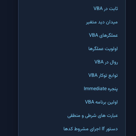
ثابت در VBA
راهنمای حرفه‌ای لینک‌کردن فایل‌های اکسل برای گزارش‌های مالی
میدان دید متغیر
کتابخانه توابع اکسل
عملگرهای VBA
فهرست توابع اکسل
اولویت عملگرها
تابع IF اکسل | مقایسه منطقی با استفاده از تابع IF در اکسل
روال در VBA
تابع And اکسل | بررسی وجود چند شرط با همدیگر در اکسل
توابع توکار VBA
تابع OR اکسل | بررسی وجود حداقل یک شرط از چند شرط در اکسل
پنجره Immediate
تابع NOT اکسل | عکس نمودن نتیجه یک عبارت شرطی در اکسل
اولین برنامه VBA
تابع Concat اکسل | جمع کردن کلمات و رشته ها در اکسل
عبارت های شرطی و منطقی
تابع EXACT اکسل | پیدا کردن کلمات شبیه هم در اکسل
دستور If اجرای مشروط کدها
تابع FIND اکسل | پیدا کردن مکان اولین کلمه مشابه در یک سلول اکسل