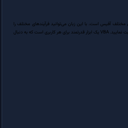
اولین برنامه VBA | آموخته‌هایتان را بصورت عملی آزمون نمایید
دستور IF | اجرای مشروط کد با استفاده از عبارت های شرطی و منطقی
‌های مختلف آفیس است. با این زبان می‌توانید فرآیندهای مختلف را
حلقه در VBA | ایجاد حلقه برای تکرار دستورات در ویژوال بیسیک
شخصی‌سازی کنید و داده‌های خود را به شکلی که می‌خواهید مدیریت نمایید. VBA یک ابزار قدرتمند برای هر کاربری است که به دنبال
آرایه در VBA | آرایه ها و کاربرد آن ها در برنامه نویسی
برنامه نویسی رویه ای در VBA | محاسبه مالیات حقوق با VBA
برنامه نویسی شیءگرا (OOP) | مقدمه ای بر روش برنامه نویسی شیءگرا
کلاس و شیء در VBA | مراحل ایجاد کلاس و شیء در VBA
خواص کلاس در VBA | ایجاد خواص کلاس با استفاده از اعلان متغیر در VBA
روال Property Let در VBA | شیءگرایی و کپسوله سازی داده ها در VBA
روال Property Set در VBA | کاربرد روال Property Set در شیءگرایی