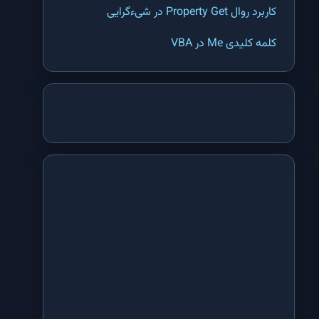
تابع SEARCH اکسل | پیدا کردن مکان اولین کلمه مشابه در یک سلول اکسل
کاربرد روال Property Get در شیءگرایی
تابع TEXTJOIN اکسل | وصل کردن دو یا چند متن یا سلول در اکسل
کلمه کلیدی Me در VBA
تابع ADDRESS اکسل | تبدیل شماره سطر و ستون یک سلول به آدرس در
اکسل
تابع CHOOSE اکسل | انتخاب یکی از گزینه ها با استفاده از ترتیب آنها در
اکسل
تابع COLUMN اکسل | بدست آوردن شماره ستون یک سلول در اکسل
تابع COLUMNS اکسل | بدست آوردن تعداد ستون های یک محدوده یا آرایه در
اکسل
تابع HLOOKUP اکسل | جستجو در یک جدول بر اساس ردیف عنوان در اکسل
تابع HYPERLINK اکسل | ایجاد لینک به یک سلول یا فایل در اکسل
تابع INDEX اکسل | پیدا کردن داده ها در یک جدول با استفاده از شماره سطر
و ستون