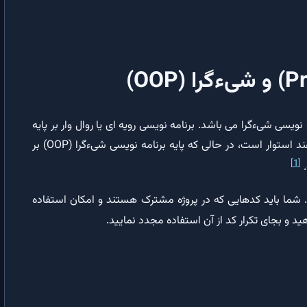
روال Property Get در VBA | کاربرد روال Property Get در شیءگرایی
Me در VBA | کاربرد کلمه کلیدی Me در VBA و برنامه نویسی شیءگرا
ماکرونویسی در اکسل
ماکرونویسی در اکسل | برنامه نویسی در اکسل با VBA
Object-Ori و به معنای برنامه نویسی شیءگرا می باشد. برنامه نویسی رویه ای یا روال وار بر پایه
پروژه VBA در اکسل | قسمت های مختلف یک پروژه VBA در اکسل
نوشتن روال ها یا توابعی که عملیاتی بر روی داده ها انجام می دهند استوار است، در حالی که پایه برنامه نویسی شیءگرا (OOP)‌ بر
[1]
.
اشیاء‌ اکسل در VBA | موارد کاربرد اشیاء‌ اکسل در ماکرونویسی
 شما باید کدهایی که در پروژه مشترک هستند و امکان استفاده
ماکرونویسی در ماژول | آموزش نوشتن ماکرو در ماژول یا Module در اکسل
ید و بجای تکرار کد از آن استفاده مجدد نمایید.
شیء Workbook اکسل | انجام عملیات روی کاربرگ اکسل با استفاده از ماکرو
رخدادهای شیء Workbook | کنترل رویدادهای کاربرگ اکسل با ماکرو
ایجاد رخداد Workbook | کنترل عملیات کاربر در کاربرگ با VBA