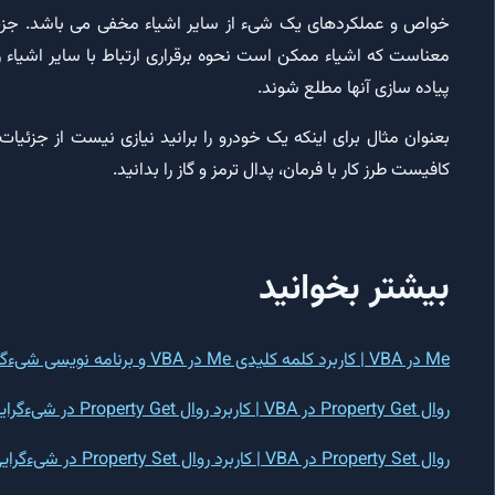
خواص و عملکردهای یک شیء از سایر اشیاء مخفی می باشد. جزئ
معناست که اشیاء ممکن است نحوه برقراری ارتباط با سایر اشیاء را
پیاده سازی آنها مطلع شوند.
بعنوان مثال برای اینکه یک خودرو را برانید نیازی نیست از جزئیا
کافیست طرز کار با فرمان، پدال ترمز و گاز را بدانید.
بیشتر بخوانید
Me در VBA | کاربرد کلمه کلیدی Me در VBA و برنامه نویسی شیءگرا
روال Property Get در VBA | کاربرد روال Property Get در شیءگرایی
روال Property Set در VBA | کاربرد روال Property Set در شیءگرایی