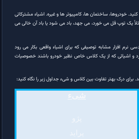
متد شیء Workbook | آشنایی با رفتارهای کاربرگ اکسل در VBA
 کنید. خودروها، ساختمان ها، کامپیوتر ها و غیره. اشیاء مشترکاتی
 مثلاً یک توپ قل می خورد، می جهد، باد می شود یا باد آن خالی می
ویژگی شیء Workbook | تغییر ویژگی های کاربرگ با VBA
مجموعه Worksheets در VBA
Object-Oriented De) در مهندسی نرم افزار مشابه توصیفی که برای اشیاء واقعی بکار می رود
افزودن صفحه جدید (sheet)
برد و اشیائی که از یک کلاس خاص نظیر خودرو باشند خصوصیات
کپی کردن صفحه/کاربرگ (sheet)
رخداد Activate کاربرگ (اکسل)
شیء
رخداد BeforeDelete کاربرگ (اکسل)
رخداد BeforeDoubleClick کاربرگ (اکسل)
پژو
ویدیوی آموزشی نحوه افزودن رخداد BeforeDoubleClick
پراید
رخداد BeforeRightClick کاربرگ (اکسل)