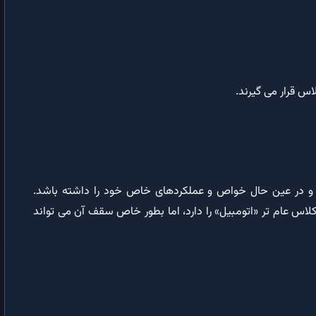
انواع داده در VBA (با جدول محدوده مقادیر و پیشوند نام‌گذاری متغیرها)
توابع داخلی VBA
عملگرهای VBA
س قرار می گیرند.
عملگر Like: مقایسه و تطبیق رشته ها با یکدیگر در VBA
ترتیب عملگرها | قواعد مربوط به اولویت عملگرها در VBA
دستورات VBA
 و در عین حال خواص و عملکردهای خاص خود را داشته باشد.
دستور Option Explicit | نحوه اعلان متغیرها در ویژوال بیسیک
لاس عام تر «اتومبیل» را دارد، اما بطور خاص سقف آن می تواند
دستور Dim: اعلان متغیرها و اختصاص فضای حافظه
دستور Static | اعلان متغیر استاتیک درون روال در ویژوال بیسیک
دستور ReDim | تغییر اندازه و ابعاد آرایه پویا در ویژوال بیسیک