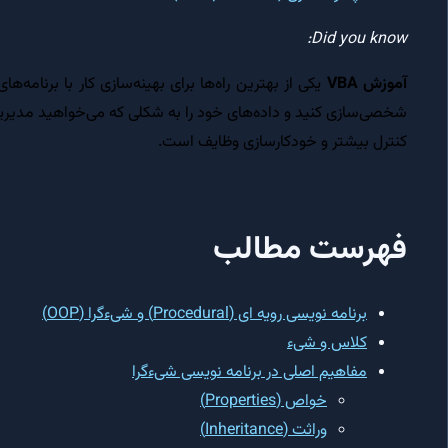
Did you know:
آموزش VBA
یکی از بهترین راه‌ها برای بهینه‌سازی کار با برنامه
کنترل بیشتر و خودکارسازی وظایف است.
فهرست مطالب
برنامه نویسی رویه ای (Procedural) و شیءگرا (OOP)
کلاس و شیء
مفاهیم اصلی در برنامه نویسی شیءگرا
خواص (Properties)
وراثت (Inheritance)