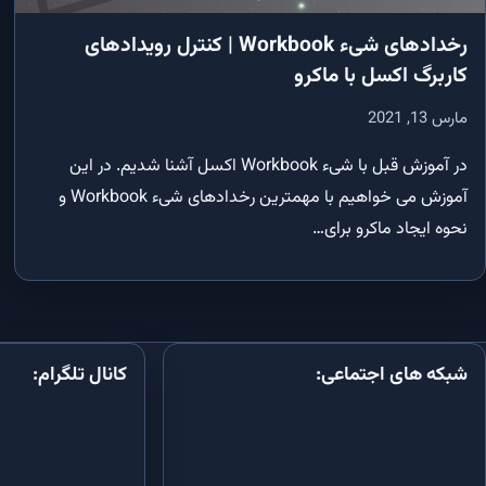
نمایم؟
آموزش SQL: ارتباط بین جداول و کلید خارجی (Foreign Key)
رخدادهای شیء Workbook | کنترل رویدادهای
اکسس و اکسل
کاربرگ اکسل با ماکرو
آموزش SQL در Microsoft Access: انواع ارتباط بین جداول و ایجاد رابطه
چندبه‌چند با جدول واسط
چگونه چند 
مارس 13, 2021
کنیم
آموزش SQL در Microsoft Access: انواع JOIN (Inner, Left, Right) و اتصال
چند جدول
چگونه داده‌ها 
در آموزش قبل با شیء Workbook اکسل آشنا شدیم. در این
کنیم؟
آموزش می خواهیم با مهمترین رخدادهای شیء Workbook و
ویرایش و حذف داده‌ها در SQL اکسس با VBA
نحوه ایجاد ماکرو برای…
چگونه فایل اکسل را با VBA به PDF تبدیل کنیم؟
توابع تجمیعی، GROUP BY و HAVING در SQL اکسس
آموزش جامع تبدیل تاریخ شمسی به میلا
VBA
کوئری جدول متقاطع با TRANSFORM و PIVOT در SQL اکسس
چگونه در VBA به داده‌های یک ف
پیدا کنیم؟
کوئری پارامتری در SQL اکسس با QueryDef و VBA
شبکه های اجتماعی:
کانال تلگرام:
زیرکوئری در SQL اکسس با IN، EXISTS و کوئری همبسته
کوئری UNION و UNION ALL در SQL اکسس