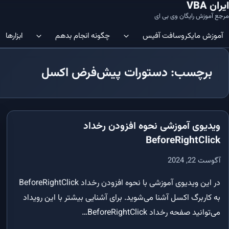
ایران VBA
مرجع آموزش رایگان وی بی ای
آموزش‌ مایکروسافت آفیس
چگونه انجام بدهم
ابزارها
برچسب: دستورات پیش‌فرض اکسل
ویرایشگر VBA | چگونه ویرایشگر کد
آموزش SQL در Microsoft Access: شروعی آسان
نمایم؟
آموزش SQL در Microsoft Access: ساختار جدول‌ها و نحوه ایجاد آن‌ها
در اکسل فعال نمایم؟
ویدیوی آموزشی نحوه افزودن رخداد
آموزش SQL در Microsoft Access: ایجاد/افزودن داده‌ها در جداول
Immediate Window 
BeforeRightClick
VBE باز نمایم؟
آموزش SQL در Microsoft Access: کلید اصلی (Primary Key)
آگوست 22, 2024
افزودن متغیر به رشته | چگونه متغیر را 
اضافه نمایم؟
آموزش SQL در Microsoft Access: ایندکس‌ها و مدیریت آن‌ها
در این ویدیوی آموزشی با نحوه افزودن رخداد BeforeRightClick
تکرار روی سلول ها | چگونه در اکسل 
به کاربرگ اکسل آشنا می‌شوید. برای آشنایی بیشتر با این رویداد
آموزش SQL در Microsoft Access: دستور SELECT و اجزاء مختلف آن
اطلاعات را شمارش کنم؟
می‌توانید صفحه رخداد BeforeRightClick…
ماکرو در اکسل | چگونه در اکسل ماکرو ایج
آموزش SQL در Microsoft Access: کاربرد جزء WHERE در SQL