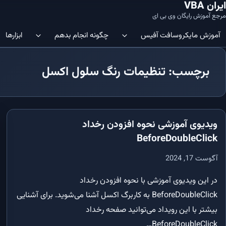
ایران VBA
مرجع آموزش رایگان وی بی ای
آموزش‌ مایکروسافت آفیس
چگونه انجام بدهم
ابزارها
برچسب: تنظیمات رنگ سلول اکسل
ویرایشگر VBA | چگونه ویرایشگر کد
آموزش SQL در Microsoft Access: شروعی آسان
نمایم؟
آموزش SQL در Microsoft Access: ساختار جدول‌ها و نحوه ایجاد آن‌ها
در اکسل فعال نمایم؟
ویدیوی آموزشی نحوه افزودن رخداد
آموزش SQL در Microsoft Access: ایجاد/افزودن داده‌ها در جداول
Immediate Window 
BeforeDoubleClick
VBE باز نمایم؟
آموزش SQL در Microsoft Access: کلید اصلی (Primary Key)
آگوست 17, 2024
افزودن متغیر به رشته | چگونه متغیر را 
اضافه نمایم؟
آموزش SQL در Microsoft Access: ایندکس‌ها و مدیریت آن‌ها
در این ویدیوی آموزشی با نحوه افزودن رخداد
تکرار روی سلول ها | چگونه در اکسل 
BeforeDoubleClick به کاربرگ اکسل آشنا می‌شوید. برای آشنایی
آموزش SQL در Microsoft Access: دستور SELECT و اجزاء مختلف آن
اطلاعات را شمارش کنم؟
بیشتر با این رویداد می‌توانید صفحه رخداد
ماکرو در اکسل | چگونه در اکسل ماکرو ایج
آموزش SQL در Microsoft Access: کاربرد جزء WHERE در SQL
BeforeDoubleClick…