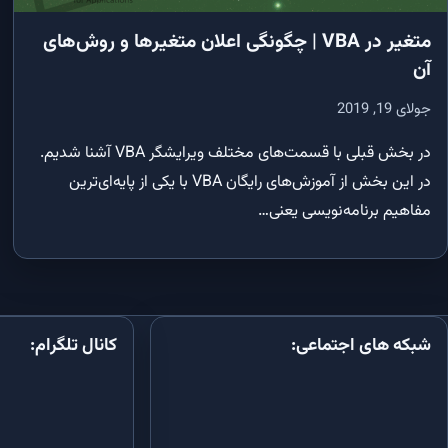
نمایم؟
آموزش SQL: ارتباط بین جداول و کلید خارجی (Foreign Key)
متغیر در VBA | چگونگی اعلان متغیرها و روش‌های
اکسس و اکسل
آن
آموزش SQL در Microsoft Access: انواع ارتباط بین جداول و ایجاد رابطه
چندبه‌چند با جدول واسط
چگونه چند 
جولای 19, 2019
کنیم
آموزش SQL در Microsoft Access: انواع JOIN (Inner, Left, Right) و اتصال
چند جدول
چگونه داده‌ها 
در بخش قبلی با قسمت‌های مختلف ویرایشگر VBA آشنا شدیم.
کنیم؟
در این بخش از آموزش‌های رایگان VBA با یکی از پایه‌ای‌ترین
ویرایش و حذف داده‌ها در SQL اکسس با VBA
مفاهیم برنامه‌نویسی یعنی…
چگونه فایل اکسل را با VBA به PDF تبدیل کنیم؟
توابع تجمیعی، GROUP BY و HAVING در SQL اکسس
آموزش جامع تبدیل تاریخ شمسی به میلا
VBA
کوئری جدول متقاطع با TRANSFORM و PIVOT در SQL اکسس
چگونه در VBA به داده‌های یک ف
پیدا کنیم؟
کوئری پارامتری در SQL اکسس با QueryDef و VBA
شبکه های اجتماعی:
کانال تلگرام:
زیرکوئری در SQL اکسس با IN، EXISTS و کوئری همبسته
کوئری UNION و UNION ALL در SQL اکسس